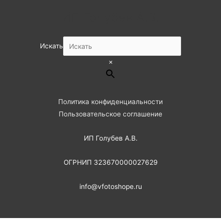
с
ИП Голубев А.В.
к
Искать
×
Политика конфиденциальности
Пользовательское соглашение
ИП Голубев А.В.
ОГРНИП 323670000027629
info@vfotoshope.ru