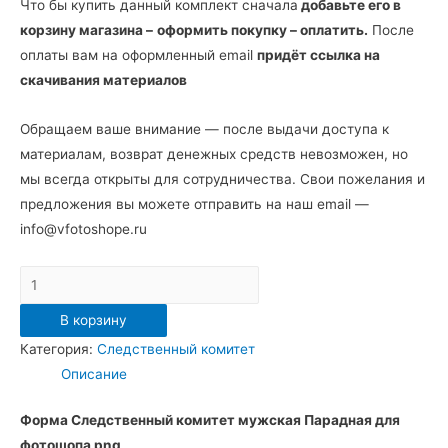
Что бы купить данный комплект сначала
добавьте его в
корзину магазина –
оформить покупку – оплатить.
После
оплаты вам на оформленный email
придёт ссылка на
скачивания материалов
Обращаем ваше внимание — после выдачи доступа к
материалам, возврат денежных средств невозможен, но
мы всегда открыты для сотрудничества. Свои пожелания и
предложения вы можете отправить на наш email —
info@vfotoshope.ru
Количество
товара
В корзину
Форма
Категория:
Следственный комитет
Следственный
Описание
комитет
мужская
Форма Следственный комитет мужская Парадная для
Парадная
фотошопа png