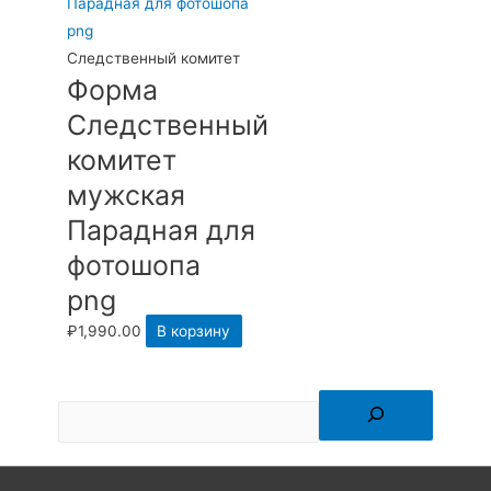
Следственный комитет
Форма
Следственный
комитет
мужская
Парадная для
фотошопа
png
₽
1,990.00
В корзину
П
о
и