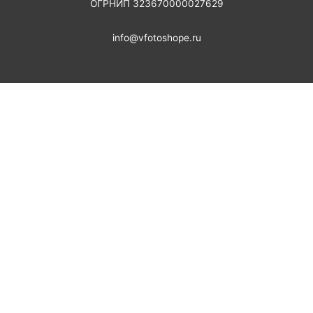
ОГРНИП 323670000027629
info@vfotoshope.ru