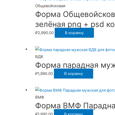
Общевойсковая
Форма Общевойсков
зелёная png + psd к
₽
2,990.00
В корзину
ВДВ
Форма парадная муж
₽
1,990.00
В корзину
ВМФ
Форма ВМФ Парадна
₽
1,990.00
В корзину