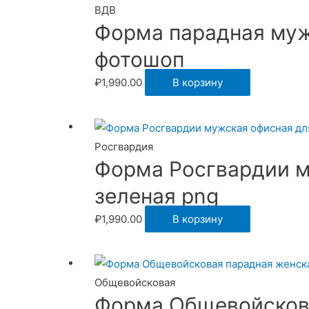
ВДВ
Форма парадная муж
фотошоп
₽
1,990.00
В корзину
Росгвардия
Форма Росгвардии м
зеленая png
₽
1,990.00
В корзину
Общевойсковая
Форма Общевойскова