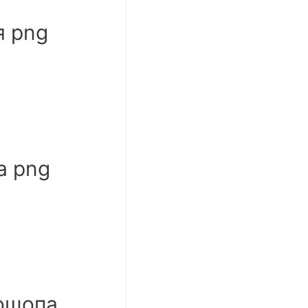
я png
а png
ошопа