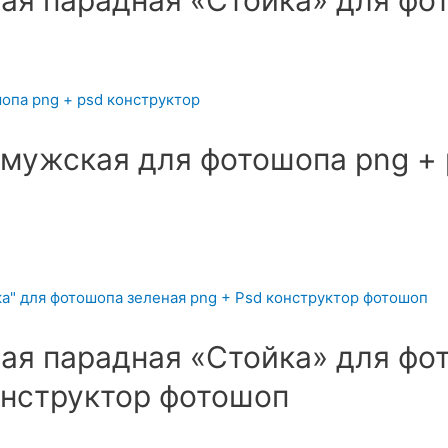
я парадная «Стойка» для фо
мужская для фотошопа png + 
я парадная «Стойка» для фо
онструктор фотошоп