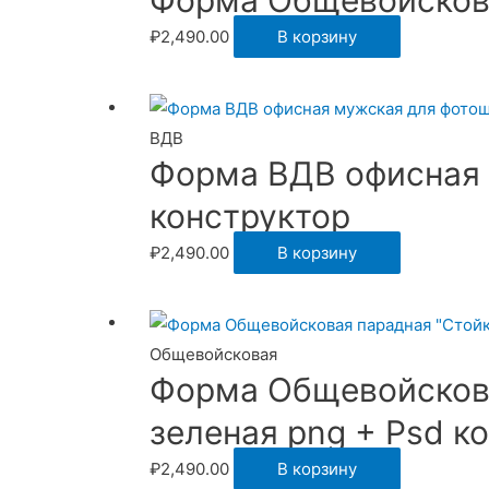
Форма Общевойскова
₽
2,490.00
В корзину
ВДВ
Форма ВДВ офисная 
конструктор
₽
2,490.00
В корзину
Общевойсковая
Форма Общевойскова
зеленая png + Psd к
₽
2,490.00
В корзину