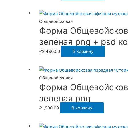
Общевойсковая
Форма Общевойсков
зелёная png + psd к
₽
2,490.00
В корзину
Общевойсковая
Форма Общевойскова
зеленая png
₽
1,990.00
В корзину