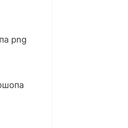
па png
ошопа