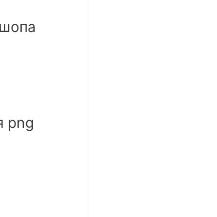
ошопа
я png