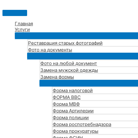
Перейти
к
Главное
содержимому
меню
Главная
Услуги
Реставрация старых фотографий
Фото на документы
Фото на любой документ
Замена мужской одежды
Замена формы
Форма налоговой
ФОРМА ВВС
Форма МВФ
Форма Артилерии
Форма полиции
Форма роспотребнадзора
Форма прокуратуры
Форма ФСИН