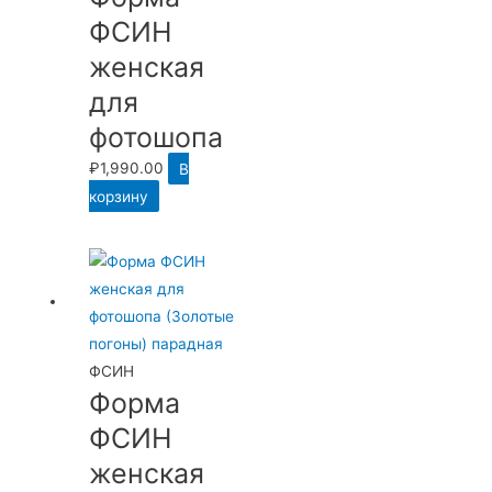
ФСИН
женская
для
фотошопа
₽
1,990.00
В
корзину
ФСИН
Форма
ФСИН
женская