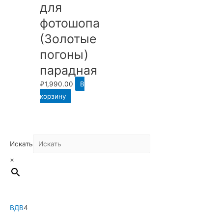
для
фотошопа
(Золотые
погоны)
парадная
₽
1,990.00
В
корзину
Искать
×
4
ВДВ
4