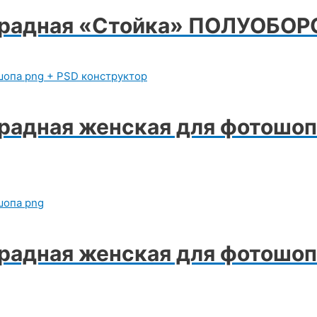
арадная «Стойка» ПОЛУОБОР
адная женская для фотошоп
радная женская для фотошоп