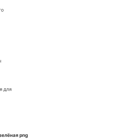
то
ы
я для
зелёная png