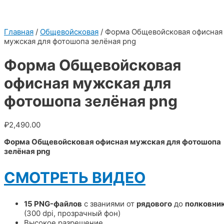
Главная
/
Общевойсковая
/ Форма Общевойсковая офисная
мужская для фотошопа зелёная png
Форма Общевойсковая
офисная мужская для
фотошопа зелёная png
₽
2,490.00
Форма Общевойсковая офисная мужская для фотошопа
зелёная png
СМОТРЕТЬ ВИДЕО
15 PNG-файлов
с званиями от
рядового
до
полковни
(300 dpi, прозрачный фон)
Высокое разрешение