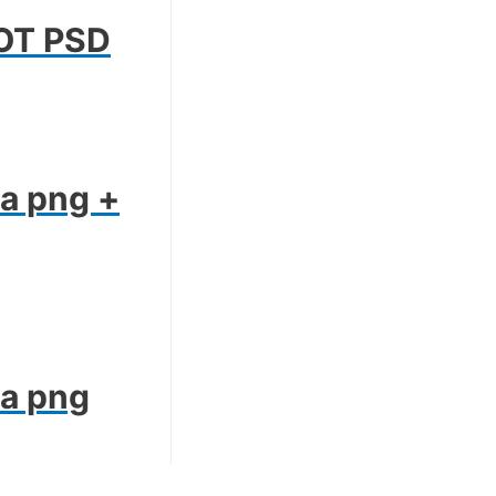
ОТ PSD
а png +
а png