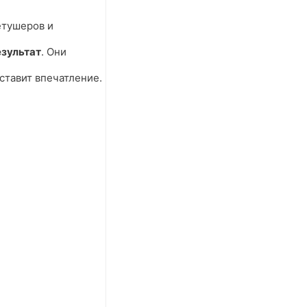
етушеров и
езультат
. Они
ставит впечатление.