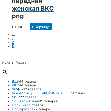
парадная
женская ВКС
png
₽
1,990.00
В корзину
←
1
2
3
Искать
×
ВДВ
4
4 товара
ВКС
4
4 товара
ВМФ
12
12 товаров
Все формы / БОЛЬШОЙ КОМПЛЕКТ
1
1 товар
МЧС
2
2 товара
Общевойсковая
9
9 товаров
Полиция
4
4 товара
Прокуратура
2
2 товара